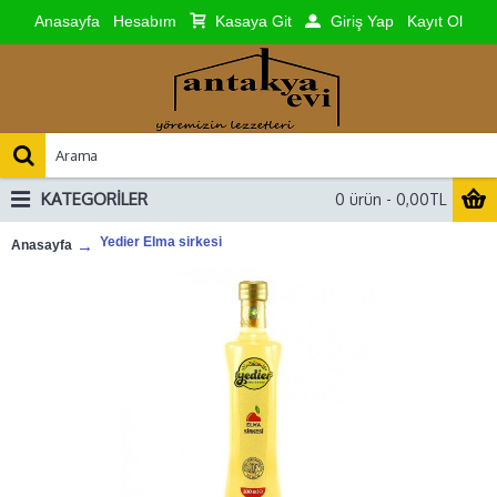
Anasayfa
Hesabım
Kasaya Git
Giriş Yap
Kayıt Ol
KATEGORILER
0 ürün - 0,00TL
Yedier Elma sirkesi
Anasayfa