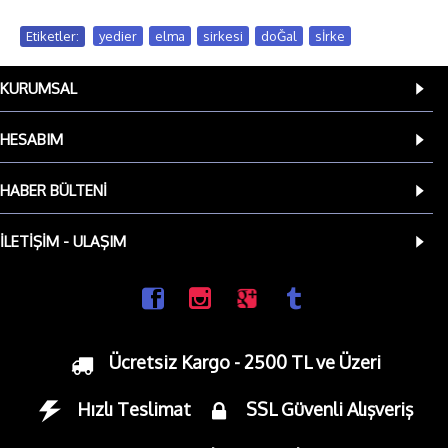
Etiketler:
yedier
,
elma
,
sirkesi
,
doĞal
,
sİrke
KURUMSAL
HESABIM
HABER BÜLTENI
İLETIŞIM - ULAŞIM
Ücretsiz Kargo - 2500 TL ve Üzeri
Hızlı Teslimat
SSL Güvenli Alışveriş