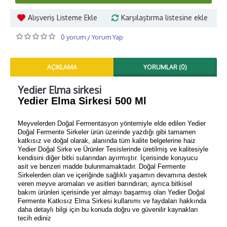
Alışveriş Listeme Ekle
Karşılaştırma listesine ekle
0 yorum
Yorum Yap
/
AÇIKLAMA
YORUMLAR (0)
Yedier Elma sirkesi
Yedier Elma Sirkesi 500 Ml
Meyvelerden Doğal Fermentasyon yöntemiyle elde edilen Yedier
Doğal Fermente Sirkeler ürün üzerinde yazdığı gibi tamamen
katkısız ve doğal olarak, alanında tüm kalite belgelerine haiz
Yedier Doğal Sirke ve Ürünler Tesislerinde üretilmiş ve kalitesiyle
kendisini diğer bitki sularından ayırmıştır. İçerisinde koruyucu
asit ve benzeri madde bulunmamaktadır. Doğal Fermente
Sirkelerden olan ve içeriğinde sağlıklı yaşamın devamına destek
veren meyve aromaları ve asitleri barındıran; ayrıca bitkisel
bakım ürünleri içerisinde yer almayı başarmış olan Yedier Doğal
Fermente Katkısız Elma Sirkesi kullanımı ve faydaları hakkında
daha detaylı bilgi için bu konuda doğru ve güvenilir kaynakları
tecih ediniz