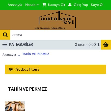
Anasayfa
Hesabım
Kasaya Git
Giriş Yap
Kayıt Ol
KATEGORILER
0 ürün - 0,00TL
TAHİN VE PEKMEZ
Anasayfa
Product Filters
TAHİN VE PEKMEZ